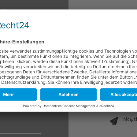
DERN
Herdweg 
+49 174 
info@zf