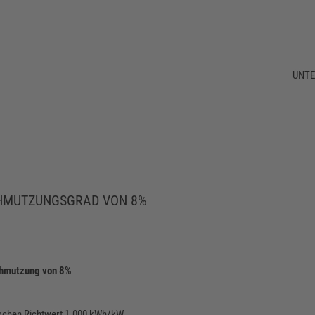
UNT
CHMUTZUNGSGRAD VON 8%
schmutzung von 8%
tschen Richtwert 1.000 kWh/kW