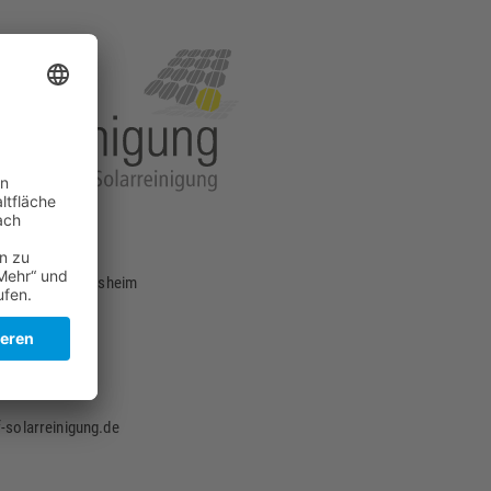
15, 89185 Hüttisheim
/ 140 22 20
-solarreinigung.de