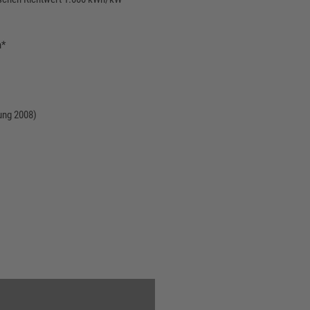
h*
ung 2008)